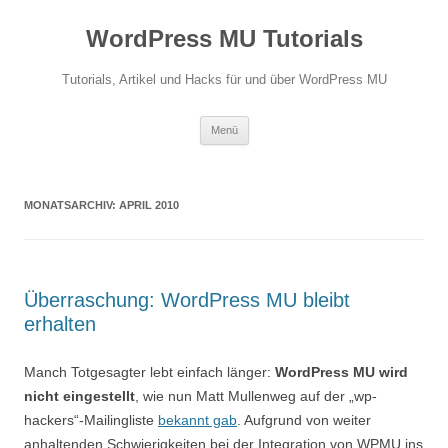
Zum
Inhalt
WordPress MU Tutorials
springen
Tutorials, Artikel und Hacks für und über WordPress MU
Menü
MONATSARCHIV:
APRIL 2010
Überraschung: WordPress MU bleibt
erhalten
Manch Totgesagter lebt einfach länger:
WordPress MU wird
nicht eingestellt
, wie nun Matt Mullenweg auf der „wp-
hackers“-Mailingliste
bekannt gab
. Aufgrund von weiter
anhaltenden Schwierigkeiten bei der Integration von WPMU ins