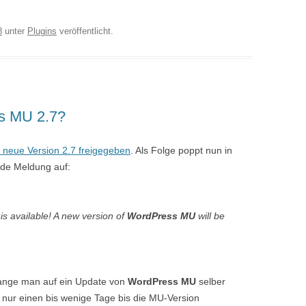
8
unter
Plugins
veröffentlicht.
s MU 2.7?
e neue Version 2.7 freigegeben
. Als Folge poppt nun in
ende Meldung auf:
is available! A new version of
WordPress MU
will be
e lange man auf ein Update von
WordPress MU
selber
nur einen bis wenige Tage bis die MU-Version