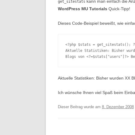
kann man einfach die Anz
get_sitestats
WordPress MU Tutorials
Quick-Tipp!
Dieses Code-Beispiel beweißt, wie einfa
<?php
$stats
=
get_sitestats
();
?
Aktuelle Statistiken: Bisher wurd
Blogs von 
<?
=
$stats
[
"users"
]
?>
 Be
Aktuelle Statistiken: Bisher wurden XX 
Ich wünsche Ihnen viel Spaß beim Einba
Dieser Beitrag wurde am
8. Dezember 2008