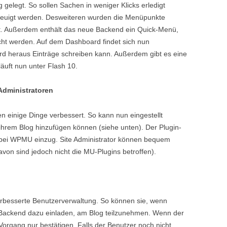
elegt. So sollen Sachen in weniger Klicks erledigt
leuigt werden. Desweiteren wurden die Menüpunkte
. Außerdem enthält das neue Backend ein Quick-Menü,
icht werden. Auf dem Dashboard findet sich nun
 heraus Einträge schreiben kann. Außerdem gibt es eine
äuft nun unter Flash 10.
Administratoren
en einige Dinge verbessert. So kann nun eingestellt
ihrem Blog hinzufügen können (siehe unten). Der Plugin-
h bei WPMU einzug. Site Administrator können bequem
Davon sind jedoch nicht die MU-Plugins betroffen).
rbesserte Benutzerverwaltung. So können sie, wenn
m Backend dazu einladen, am Blog teilzunehmen. Wenn der
Vorgang nur bestätigen. Falls der Benutzer noch nicht