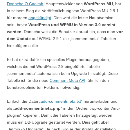
Donncha O Caoimh
, Hauptentwickler von
WordPress MU
, hat
in seinem Blog die Veröffentlichung von WordPress MU 2.9.1
für morgen
angekündigt
. Dies wird die letzte Hauptversion
sein, bevor
WordPress und WPMU in Version 3.0 vereint
werden
. Donncha weist die Benutzer darauf hin, dass man
vor
dem Update
auf WPMU 2.9.1 die „commentmeta“-Tabellen
hinzufügen sollte.
Er hat extra dafür ein spezielles Plugin heraus gegeben,
welches die mit WordPress 2.9 eingeführte Tabelle
„commentmeta“ automatisch beim Upgrade hinzufügt. Diese
Tabelle ist für die neue
Comment Meta API
, ähnlich den
benutzerdefinierten Feldern, notwendig.
Einfach die Datei „
add-commentmeta.txt
“ herunterladen und
als „
add-commentmeta.php
“ in den Ordner „wp-content/mu-
plugins“ kopieren. Damit die Tabellen hinzugefügt werden
muss ein DB-Upgrade gestartet werden. Dies geht über
„Admin -> Upgrade“. Je nach Größe der WPMU-Installation