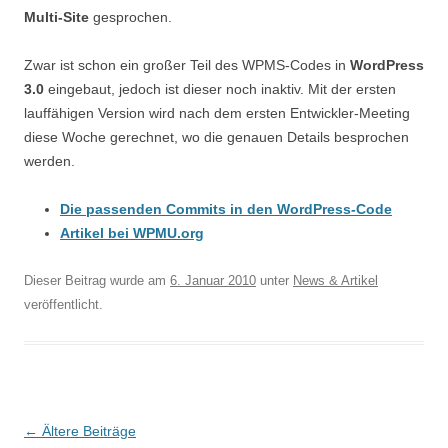
Multi-Site
gesprochen.
Zwar ist schon ein großer Teil des WPMS-Codes in
WordPress
3.0
eingebaut, jedoch ist dieser noch inaktiv. Mit der ersten
lauffähigen Version wird nach dem ersten Entwickler-Meeting
diese Woche gerechnet, wo die genauen Details besprochen
werden.
Die passenden Commits in den WordPress-Code
Artikel bei WPMU.org
Dieser Beitrag wurde am
6. Januar 2010
unter
News & Artikel
veröffentlicht.
Beitragsnavigation
←
Ältere Beiträge