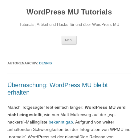
Zum
Inhalt
WordPress MU Tutorials
springen
Tutorials, Artikel und Hacks für und über WordPress MU
Menü
AUTORENARCHIV:
DENNIS
Überraschung: WordPress MU bleibt
erhalten
Manch Totgesagter lebt einfach länger:
WordPress MU wird
nicht eingestellt
, wie nun Matt Mullenweg auf der „wp-
hackers“-Mailingliste
bekannt gab
. Aufgrund von weiter
anhaltenden Schwierigkeiten bei der Integration von WPMU ins
„normale“ WordPress sei der planmäßige Release von