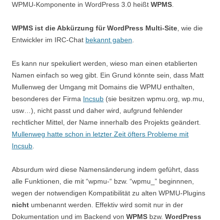
WPMU-Komponente in WordPress 3.0 heißt
WPMS
.
WPMS ist die Abkürzung für WordPress Multi-Site
, wie die
Entwickler im IRC-Chat
bekannt gaben
.
Es kann nur spekuliert werden, wieso man einen etablierten
Namen einfach so weg gibt. Ein Grund könnte sein, dass Matt
Mullenweg der Umgang mit Domains die WPMU enthalten,
besonderes der Firma
Incsub
(sie besitzen wpmu.org, wp.mu,
usw…), nicht passt und daher wird, aufgrund fehlender
rechtlicher Mittel, der Name innerhalb des Projekts geändert.
Mullenweg hatte schon in letzter Zeit öfters Probleme mit
Incsub
.
Absurdum wird diese Namensänderung indem geführt, dass
alle Funktionen, die mit “wpmu-“ bzw. “wpmu_” beginnnen,
wegen der notwendigen Kompatibilität zu alten WPMU-Plugins
nicht
umbenannt werden. Effektiv wird somit nur in der
Dokumentation und im Backend von
WPMS
bzw.
WordPress