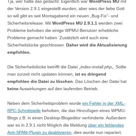
Tja, wer hatte das gedacht: Eigentlich war
WordPress MU
mit
der Version 2.9.1 eingestellt wurden, aber wies der liebe Gott
so will gibt es seit Montagabend ein neuen „Bug-Fix“- und
Sicherheitsrelease. Mit
WordPress MU 2.9.1.1
werden zwei
Probleme behoben die einige WPMU-Benutzer erhebliche
Probleme gemacht haben. Zusätzlich wird auch eine
Sicherheitslücke geschlossen.
Daher wird die Aktualisierung
empfohlen.
Die Sicherheitslücke betrifft die Datei „
index-install.php
„. Sollte
man zurzeit nicht updaten können,
ist es dringend
empfohlen die Datei zu löschen
. Das Löschen der Datei hat
keine
Auswirkungen auf den laufenden Betrieb.
Neben dem Sicherheitsproblem wurde
ein Fehler in der XML-
RPC-Schnittstelle
behoben, die das Hinzufügen eines WPMU-
Blogs z.B. in einen Desktop-Blogeditor verhinderte. Außerdem
war es in 2.9.1 nicht Möglich die Meldung
über ein fehlendes
Anti-SPAM-Plugin zu deaktivieren
, dies wurde nun repariert.