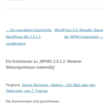
Beitragsnavigation
←
Die unendliche Geschichte:
WordPress 3.0: Aktueller Status
WordPress MU 2.9.1.1
der WPMU-Integration
→
veröffentlicht
Ein Kommentar zu „
WPMU 2.9.1.2: Weiterer
Wartungsrelease notwendig
“
Pingback:
Dennis Morhardt › Weblog › »Ein Blick über den
Tellerrand« vom 7. Februar
Die Kommentare sind geschlossen.