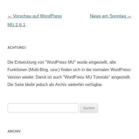
Beitragsnavigation
←
Vorschau auf WordPress
News am Sonntag
→
MU 2.6.1
ACHTUNG!
Die Entwicklung von "WordPress MU" wurde eingestellt, alle
Funktionen (Multi-Blog, usw.) finden sich in der normalen WordPress-
Version wieder. Damit ist auch "WordPress MU Tutorials" eingestellt.
Die Seite bleibt jedoch als Archiv weiterhin verfügbar.
Suchen
nach:
ARCHIV